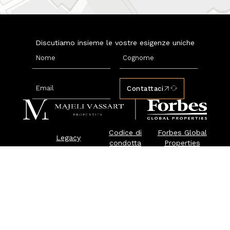
Discutiamo insieme le vostre esigenze uniche
Contattaci
Codice di
Forbes Global
Legacy
condotta
Properties
Properties
Luxury Rent
Contattaci
Press & News
© 2026 Majeli Vassart Properties |
Privacy & Cookie Policy
Majeli Vassart Properties è un membro esclusivo di
Forbes Global Properties. Forbes® è un marchio registrato
utilizzato su licenza.